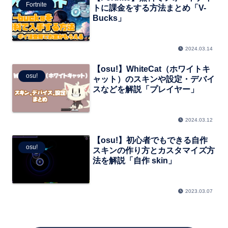
Fortnite
トに課金をする方法まとめ「V-
Bucks」
2024.03.14
【osu!】WhiteCat（ホワイトキ
osu!
ャット）のスキンや設定・デバイ
スなどを解説「プレイヤー」
2024.03.12
【osu!】初心者でもできる自作
osu!
スキンの作り方とカスタマイズ方
法を解説「自作 skin」
2023.03.07