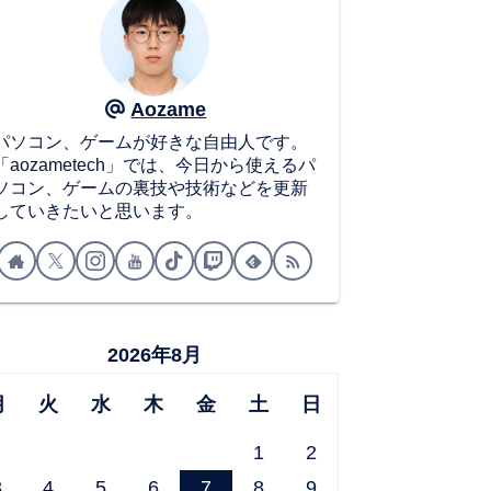
Aozame
パソコン、ゲームが好きな自由人です。
「aozametech」では、今日から使えるパ
ソコン、ゲームの裏技や技術などを更新
していきたいと思います。
2026年8月
月
火
水
木
金
土
日
1
2
3
4
5
6
7
8
9