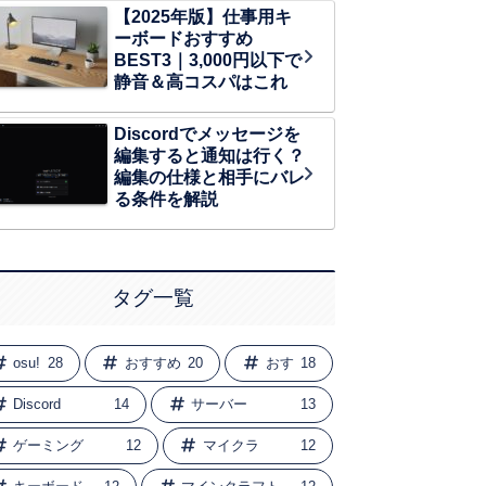
【2025年版】仕事用キ
ーボードおすすめ
BEST3｜3,000円以下で
静音＆高コスパはこれ
Discordでメッセージを
編集すると通知は行く？
編集の仕様と相手にバレ
る条件を解説
タグ一覧
osu!
28
おすすめ
20
おす
18
Discord
14
サーバー
13
ゲーミング
12
マイクラ
12