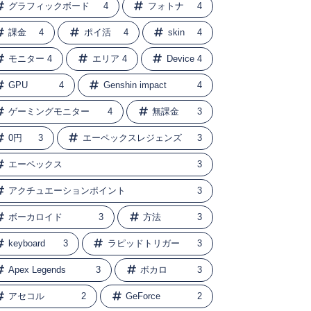
グラフィックボード
4
フォトナ
4
課金
4
ポイ活
4
skin
4
モニター
4
エリア
4
Device
4
GPU
4
Genshin impact
4
ゲーミングモニター
4
無課金
3
0円
3
エーペックスレジェンズ
3
エーペックス
3
アクチュエーションポイント
3
ボーカロイド
3
方法
3
keyboard
3
ラピッドトリガー
3
Apex Legends
3
ボカロ
3
アセコル
2
GeForce
2