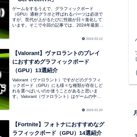
ゲームをするうえで、グラフィックボード
（GPU）通称グラボと呼ばれるパーツは必須で
すが、世代が上がるたびに性能が日々進化して
います。そこで今回の記事では、2024年最新
版、おすすめのグラフィックボード（GPU）を
13選ほど紹介していきたいと思います。
2024.03.12
【Valorant】ヴァロラントのプレイ
におすすめグラフィックボード
（GPU）13選紹介
Valorant（ヴァロラント）ですがどのグラフィ
ックボード（GPU）にも様々な種類が存在しど
れを選べばいいのか迷うことがあると思いま
す。Valorant（ヴァロラント）はゲームの中で
は比較的に軽いゲームなのですが使用するモニ
ターやCPUに合わせてグラフィックボードを選
2024.01.20
ぶ必要があります。
【Fortnite】フォトナにおすすめなグ
ラフィックボード（GPU）14選紹介