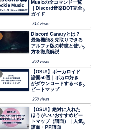
Musicの全コマンド一覧
｜Discord音楽BOT完全
ガイド
514 views
Discord Canaryとは？
最新機能を先取りできる
アルファ版の特徴と使い
方を徹底解説
260 views
【OSU!】ボーカロイド
譜面50選｜ボカロ好き
がダウンロードするべき
ビートマップ
258 views
【OSU!】絶対に入れた
ほうがいいおすすめビー
トマップ（譜面）｜人気
譜面・PP譜面