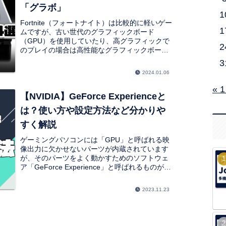
「グラボ」
1
Fortnite（フォートナイト）は比較的に軽いゲー
1
ムですが、古い世代のグラフィックボード
（GPU）を使用していたり、高グラフィックで
2
のプレイの場合は高性能なグラフィックボード
（GPU）を必要とする場合があります。フォー
3
トナイトにおすすめなグラフィックボード
2024.01.06
（GPU）を14選ほど紹介していきたいと思いま
す。
« 
【NVIDIA】GeForce Experienceと
は？使い方や設定方法など分かりや
すく解説
ゲーミングパソコンには「GPU」と呼ばれる映
像出力に欠かせないパーツが内蔵されています
が、そのパーツをよく動かすためのソフトウェ
ア「GeForce Experience」と呼ばれるものがあ
ります。自作PCの場合は自分で公式サイトから
ドライバをインストールする必要があったりす
2023.11.23
るため少しめんどくさいです