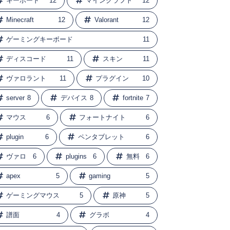
キーボード
12
マインクラフト
12
Minecraft
12
Valorant
12
ゲーミングキーボード
11
ディスコード
11
スキン
11
ヴァロラント
11
プラグイン
10
server
8
デバイス
8
fortnite
7
マウス
6
フォートナイト
6
plugin
6
ペンタブレット
6
ヴァロ
6
plugins
6
無料
6
apex
5
gaming
5
ゲーミングマウス
5
原神
5
譜面
4
グラボ
4