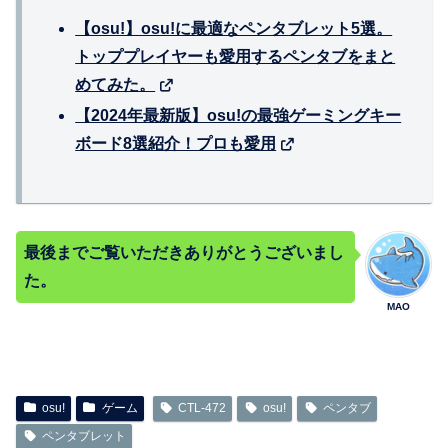
【osu!】osu!に最適なペンタブレット5選。
トッププレイヤーも愛用するペンタブをまと
めてみた。
【2024年最新版】osu!の最強ゲーミングキー
ボード8選紹介！プロも愛用
最後までご覧いただきありがとうございまし
た。
MAO
osu!
ゲーム
CTL-472
osu!
ペンタブ
ペンタブレット