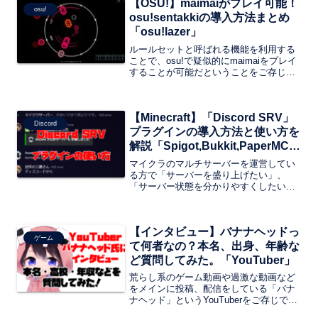
【OSU!】maimaiがプレイ可能！
osu!
osu!sentakkiの導入方法まとめ
「osu!lazer」
ルールセットと呼ばれる機能を利用する
ことで、osu!で疑似的にmaimaiをプレイ
することが可能だということをご存じで
しょうか？情報が少なかったりするの
で、導入方法に悩んでいるという方も多
いのではないでしょうか？osu!でmaimai
【Minecraft】「Discord SRV」
がプレイできるosu!sentakkiの導入方法
Discord
について解説していきたいと思います。
プラグインの導入方法と使い方を
解説「Spigot,Bukkit,PaperMC対
応」
マイクラのマルチサーバーを運営してい
る方で「サーバーを盛り上げたい」、
「サーバー状態を分かりやすくしたい」
という方におすすめなプラグインがあり
ます。その名も「Discord SRV」という
プラグインです。「Discord」と「マイク
【インタビュー】バナナヘッドっ
ラマルチサーバー」を連携してディスコ
ゲーム
ードのチャンネルに表示させることがで
て何者なの？本名、出身、年齢な
きちゃいます。
ど質問してみた。「YouTuber」
荒らし系のゲーム動画や過激な動画など
をメインに投稿、配信をしている「バナ
ナヘッド」というYouTuberをご存じでし
ょうか？兄、ミスターケン氏によくいじ