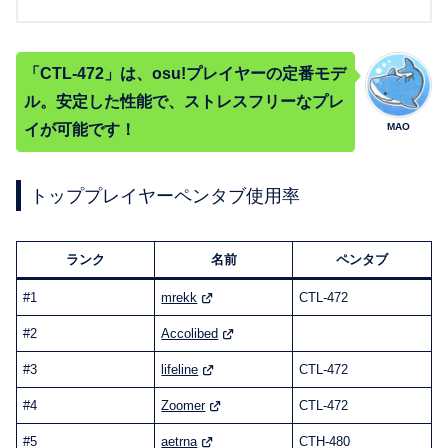
「CTL-472」は、osu!プレイヤーの定番モデ
ル。安定した性能で、ストレスフリーなプレ
イが可能です！
MAO
トッププレイヤーペンタブ使用率
ランク
名前
ペンタブ
#1
mrekk
CTL-472
#2
Accolibed
#3
lifeline
CTL-472
#4
Zoomer
CTL-472
#5
aetrna
CTH-480