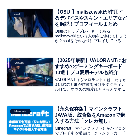
られているイメージがありますがその素
性に疑問を持つ方も多いはずです。そこ
【OSU!】maliszewskiが使用す
で、今回の記事では「バナナヘッド氏」
osu!
にインタビューをしまして本名や出身国
るデバイスやスキン・エリアなど
などを記事にまとめました
を解説！プロフィールまとめ
Osu!のトッププレイヤーである
maliszewskiという人物をご存じでしょう
か？osu!をそれなりにプレイしている方
は知っているという人も多いと思います
が意外と知らないという方も多いと思い
ます。そこで、今回の記事では、
【2025年最新】VALORANTにお
maliszewskiという人物のプロフィールや
Valorant
デバイス、スキン、ペンタブレットのエ
すすめのゲーミングキーボード
リアなどを解説していきたいと思いま
10選｜プロ愛用モデルも紹介
す。
VALORANT（ヴァロラント）は、わずか
0.01秒の判断が勝敗を分けるタクティカ
ルFPS。マウスの精度はもちろんです
が、意外と差が出るのが「キーボードの
入力速度」です。本記事では、2025年現
在で入手できる最新のVALORANT向けゲ
【永久保存版】マインクラフト
ーミングキーボード10選を厳選して紹
Minecraft
介。
JAVA版、統合版をAmazonで購
入する方法「クレカ無し」
Minecraft（マインクラフト）をパソコン
でプレイする場合は、クレジットカード