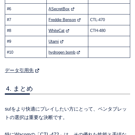
#6
ASecretBox
#7
Freddie Benson
CTL-470
#8
WhiteCat
CTH-480
#9
Utami
#10
hydrogen bomb
データ引用先
まとめ
su!をより快適にプレイしたい方にとって、ペンタブレッ
トの選択は重要な決断です。
特にWacomの「CTL-472」は、その優れた性能と手頃な