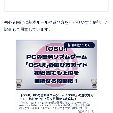
初心者向けに基本ルールや遊び方をわかりやすく解説した
記事もご用意しています。
【OSU!】PCの無料リズムゲーム「OSU!」の遊び方ガ
イド｜初心者でも上位を目指せる攻略法！
「osu!」（おす！）はpeppy氏が開発したリズムゲームです。
osu!・osu!taiko・osu!catch・osu!maniaの4つのモードがあり
様々なプレイスタイルで遊ぶことができます。譜面はユーザーが
作成したものを公式ページからダウンロードすることができ、い
2023.01.15