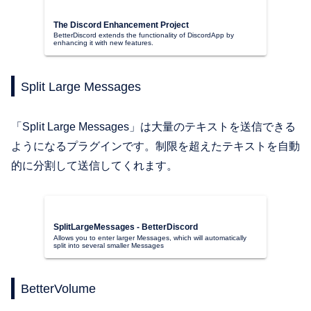
The Discord Enhancement Project
BetterDiscord extends the functionality of DiscordApp by
enhancing it with new features.
Split Large Messages
「Split Large Messages」は大量のテキストを送信できる
ようになるプラグインです。制限を超えたテキストを自動
的に分割して送信してくれます。
SplitLargeMessages - BetterDiscord
Allows you to enter larger Messages, which will automatically
split into several smaller Messages
BetterVolume