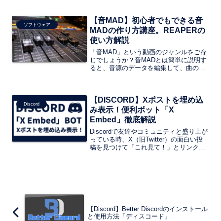
いでしょうか？実は、Discordには4Kで
配信する方法がちゃんと用意されていま
【音MAD】初心者でもできる音
す。ただし、少しわかりにくい設定が必
ソフトウェア
要です。
MADの作り方講座。REAPERの
使い方解説
「音MAD」という動画のジャンルをご存
じでしょうか？音MADとは簡単に説明す
ると、音源のデータを編集して、曲のピ
ッチに合わせることで演奏されている楽
器が音源のデータが元になったものを言
います。それを動画化し、「ニコニコ動
【DISCORD】Xポストを埋め込
画」や「Youtube」などの動画投稿サイ
Discord
トに投稿することによって、ネタ動画と
み表示！便利ボット「X
して広まります。
Embed」徹底解説
Discordで友達やコミュニティと盛り上が
っている時、X（旧Twitter）の面白い投
稿を見つけて「これ見て！」とリンクを
共有した経験はありませんか？しかし、
せっかく共有したのに、Discord上でリン
クがただのURLとして表示されてしま
い、内容が一目でわからない…そんなも
どかしい思いをしたことはありません
か？
【Discord】Better Discordのインストール
と使用方法「ディスコード」