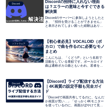
Discordの招待に入れない理由
るため、手順を一つずつ確認しながら進
Discord
めることが非常に重要です。
は？エラーの意味と今すぐできる
解決策
Discordのサーバーに参加しようとしたと
き、「招待を受けることができません」
と表示されてしまい困った経験はありま
せんか？リンクを押してもサーバー画面
が出てこなかったり、何度試してもエラ
ーが出たりすると、「リンクが壊れてい
【初心者必見】VOCALOID（ボ
るのかな？」「自分のアカウントがおか
ソフトウェア
しいの？」と不安になってしまいますよ
カロ）で曲を作るのに必要なモノ
ね。
まとめ
こんにちは、「くどうP」という名前で
活動をしている青鮫です。ボーカロイド
曲は通称ボカロ曲ともいわれ、若者を中
心に愛されているジャンルの一つです。
そんなボカロですが、必要なモノさえそ
ろえていれば初心者でもボーカル有の曲
【Discord】ライブ配信する方法
を簡単に作曲することができるというと
Discord
ころがボーカロイドの魅力です。
｜4K画質の設定手順も完全ガイ
ド
「Discordで画面共有してるのに、なんだ
か画質が荒い…」「せっかく4Kモニター
を使っているのに、画面がぼやけて見え
る」そんな悩みを持つ方も多いのではな